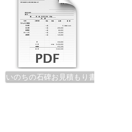
いのちの石碑お見積もり書ダウンロード
石材を無償でご提供いただいた、山田石
© inochinosekihi /
inotinosekihi@yahoo.co.jp